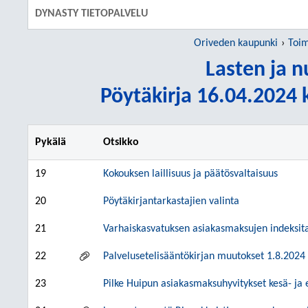
DYNASTY TIETOPALVELU
Oriveden kaupunki
Toim
Lasten ja 
Pöytäkirja 16.04.2024 k
Pykälä
Otsikko
19
Kokouksen laillisuus ja päätösvaltaisuus
20
Pöytäkirjantarkastajien valinta
21
Varhaiskasvatuksen asiakasmaksujen indeksita
22
Palvelusetelisääntökirjan muutokset 1.8.2024
23
Pilke Huipun asiakasmaksuhyvitykset kesä- ja