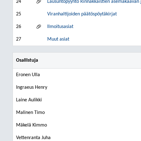
24
Lausuntopyyntö Rinnakkaistien asemakaavan
25
Viranhaltijoiden päätöspöytäkirjat
26
Ilmoitusasiat
27
Muut asiat
Osallistuja
Eronen Ulla
Ingraeus Henry
Laine Aulikki
Malinen Timo
Mäkelä Kimmo
Vettenranta Juha