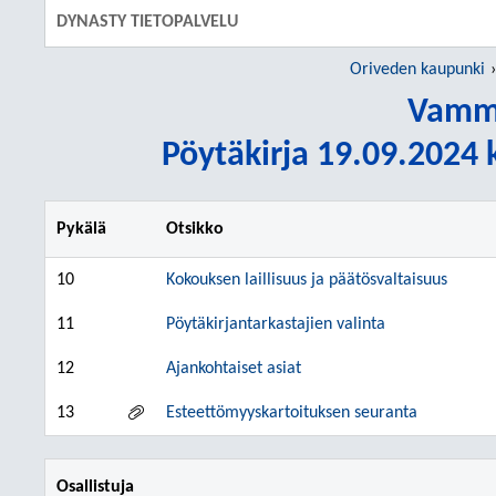
DYNASTY TIETOPALVELU
Oriveden kaupunki
Vamm
Pöytäkirja 19.09.2024 k
Pykälä
Otsikko
10
Kokouksen laillisuus ja päätösvaltaisuus
11
Pöytäkirjantarkastajien valinta
12
Ajankohtaiset asiat
13
Esteettömyyskartoituksen seuranta
Osallistuja