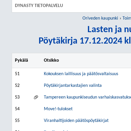
DYNASTY TIETOPALVELU
Oriveden kaupunki
Toim
Lasten ja 
Pöytäkirja 17.12.2024 kl
Pykälä
Otsikko
51
Kokouksen laillisuus ja päätösvaltaisuus
52
Pöytäkirjantarkastajien valinta
53
Tampereen kaupunkiseudun varhaiskasvatuksen,
54
Move!-tulokset
55
Viranhaltijoiden päätöspöytäkirjat