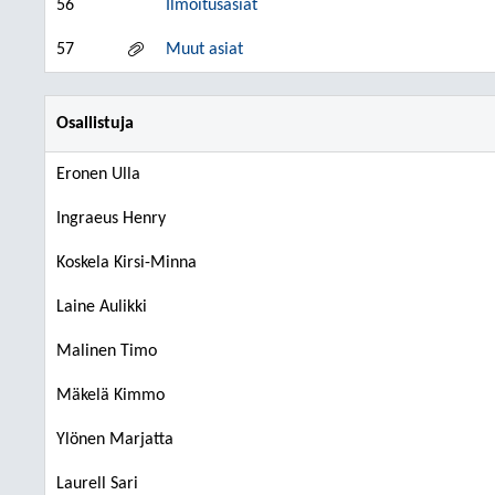
56
Ilmoitusasiat
57
Muut asiat
Osallistuja
Eronen Ulla
Ingraeus Henry
Koskela Kirsi-Minna
Laine Aulikki
Malinen Timo
Mäkelä Kimmo
Ylönen Marjatta
Laurell Sari