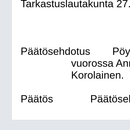
Tarkastuslautakunta
27
Päätösehdotus
Pöy
vuorossa Ann
Korolainen.
Päätös
Päätöseh