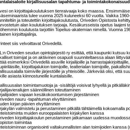
ntalaisaloite kirjallisuusalan tapahtuma- ja toimintakokonaisuud
vesi on kirjoittajakoulutuksen tienraivaaja koko maassa. Ensimmäisest
äseminaarista tulee vuonna 2025 kuluneeksi 60 vuotta. Vaikka 1960-
nniteltiin ja toteutettiin kirjoittajakoulutusta, Oriveden Opistosta kehitt
arvostetuin alan koulutuksen tarjoaja. Kesäkursseista opetus laajeni tal
hemmin koulutusta tarjottiin Topelius-akatemian nimellä. Vuonna 198
tainen kirjoittajalinja.
inteet siis velvoittavat Orivedellä.
:n Oriveden seudun opintojärjestö ry esittää, että kaupunki kutsuu koo
kalliset toimijat ja on aktiivinen osapuoli suunniteltaessa alaan liittyvä
ttää esimerkiksi Orivedellä asuville kirjailijoille ja harrastajakirjoittajille, 
upiiriläisille, kirjoittajalukion toimijoille, teatterialan toimijoille, paikallis
jallisuusalalla toimiville järjestöille ja yhteisöille. Järkevää olisi, että 
kille asiasta kiinnostuneille kuntalaisille.
jallisuusalan toimintamuotoja ja -sisältöjä voisivat lyhyellä ja pitkälläk
irjailijavierailujen säännöllinen toteuttaminen
irjailijoiden vapaan kesäkokoontumisen järjestäminen
riveden nauru -tapahtuman elvyttäminen
uden kirjan päivien elvyttäminen
irjakylän valmistelu ja perustaminen pitkällä tähtäimellä kokoamalla poi
hteistoiminta muiden eurooppalaisten kirjakylien kanssa
riveden kirjoittajakoulun perustaminen jatkamaan uudessa muodoss
opiston toimintaa
hteistoiminnan organisointi valtakunnallisten alan toimijoiden kans