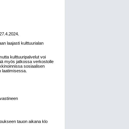
 27.4.2024.
an laajasti kulttuurialan
mutta kulttuuripalvelut voi
ää myös jatkossa verkostolle
rkkinoinnissa sosiaalisen
laatimisessa.
 vastineen
okoukseen tauon aikana klo