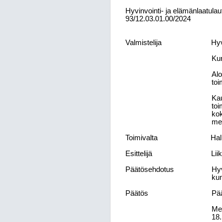
Hyvinvointi- ja elämänlaatula
93/12.03.01.00/2024
Valmistelija
Hyv
Kun
Alo
toi
Kau
toi
kok
me
Toimivalta
Hal
Esittelijä
Lii
Päätösehdotus
Hyv
kun
Päätös
Pää
Mer
18.