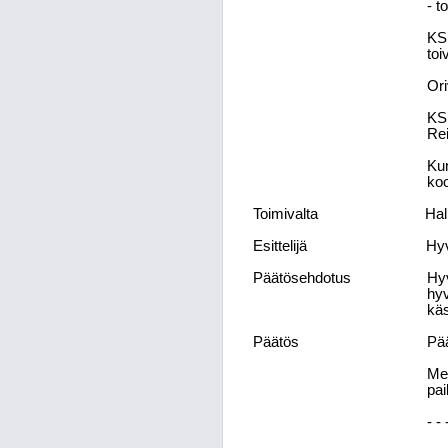
- t
KSL
toi
Ori
KSL
Rei
Kun
koo
Toimivalta
Hal
Esittelijä
Hyv
Päätösehdotus
Hyv
hyv
käs
Päätös
Pää
Mer
pai
- - 