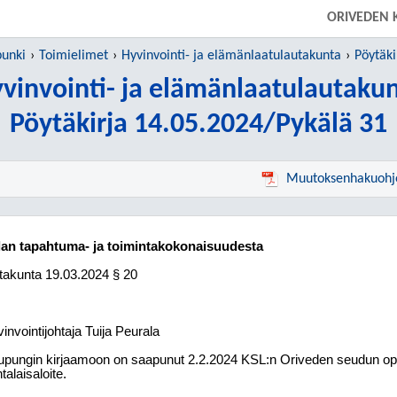
ORIVEDEN 
punki
Toimielimet
Hyvinvointi- ja elämänlaatulautakunta
Pöytäki
vinvointi- ja elämänlaatulautaku
Pöytäkirja 14.05.2024/Pykälä 31
Muutoksenhakuohj
salan tapahtuma- ja toimintakokonaisuudesta
utakunta 19.03.2024 § 20
invointijohtaja Tuija Peurala
pungin kirjaamoon on saapunut 2.2.2024 KSL:n Oriveden seudun opin
talaisaloite.