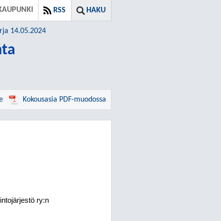
KAUPUNKI
RSS
HAKU
rja 14.05.2024
nta
e
Kokousasia PDF-muodossa
tojärjestö ry:n