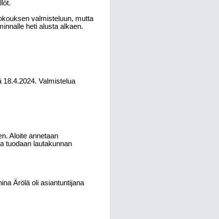
löt.
kokouksen valmisteluun, mutta
nnalle heti alusta alkaen.
ä 18.4.2024. Valmistelua
en. Aloite annetaan
sia tuodaan lautakunnan
nina Ärölä oli asiantuntijana