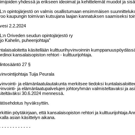
oimijoiden yhdessä ja erikseen ideoimat ja kehittelemät muodot ja sisäl
:n opintojärjestö on valmis osallistumaan ensimmäisen suunnittelu
voo kaupungin toimivan kutsujana laajan kannatuksen saamiseksi toimi
vesi 2.2.2024
:n Oriveden seudun opintojärjestö ry
jo Kahelin, puheenjohtaja”
talaisaloitetta käsitellään kulttuurihyvinvoinnin kumppanuuspöydäss
rdinoi kansalaisopiston rehtori - kulttuurijohtaja.
lintosääntö 27 §
invointijohtaja Tuija Peurala
invointi- ja elämänlaatulautakunta merkitsee tiedoksi kuntalaisaloitte
invointi- ja elämänlaatupalvelujen johtoryhmän valmisteltavaksi ja a
iteltäväksi 30.6.2024 mennessä.
tösehdotus hyväksyttiin.
kittiin pöytäkirjaan, että kansalaisopiston rehtori ja kulttuurijohtaja An
kalla asian käsittelyn aikana.
- - - - - - - - - - - -