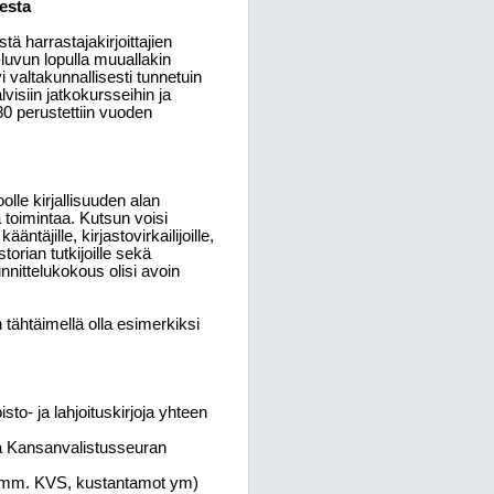
esta
ä harrastajakirjoittajien
luvun lopulla muuallakin
yi valtakunnallisesti tunnetuin
visiin jatkokursseihin ja
0 perustettiin vuoden
lle kirjallisuuden alan
ä toimintaa. Kutsun voisi
kääntäjille, kirjastovirkailijoille,
historian tutkijoille sekä
suunnittelukokous olisi avoin
in tähtäimellä olla esimerkiksi
sto- ja lahjoituskirjoja yhteen
a Kansanvalistusseuran
sa (mm. KVS, kustantamot ym)