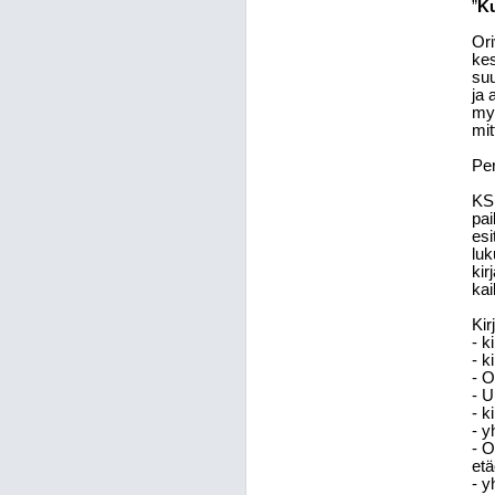
”
Ku
Ori
kes
suu
ja 
myö
mit
Per
KSL
pai
esi
luk
kir
kai
Kir
- k
- k
- O
- U
- k
- y
- O
etä
- y