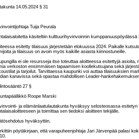
utakunta
14.05.2024
§ 31
invointijohtaja Tuija Peurala
talaisaloitetta käsiteltiin kulttuurihyvinvoinnin kumppanuuspöydässä
iteessa esitetty tilaisuus järjestetään elokuussa 2024. Paikalle kutsuta
mijoita ja tilaisuus on avoin myös kaikille asiasta kiinnostuneille.
pungilla ei ole resursseja itse toteuttaa aloitteessa esitettyjä asioita, 
mia verkoston ensimmäisen tapaamisen koollekutsujana sekä järjest
oustilat ja tarjoilut. Tarvittaessa kaupunki voi auttaa tilaisuuksien ma
dian kanavissa sekä opastaa mahdollisen Leader-hankehakemuksen 
lintosääntö 27 §
kuntapäällikkö Roope Marski
invointi- ja elämänlaatulautakunta hyväksyy selosteosassa esitetyn
talaisaloitteeseen ja toimittaa sen tiedoksi aloitteen tekijälle.
tösehdotus hyväksyttiin.
kittiin pöytäkirjaan, että varapuheenjohtaja Jari Järvenpää palasi k
10.