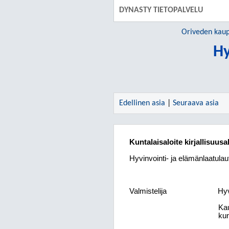
DYNASTY TIETOPALVELU
Oriveden kau
Hy
Edellinen asia
|
Seuraava asia
Kuntalaisaloite kirjallisuu
Hyvinvointi- ja elämänlaatula
Valmistelija
Hyv
Kau
kun