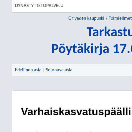
DYNASTY TIETOPALVELU
Oriveden kaupunki
Toimielimet
Tarkast
Pöytäkirja 17
Edellinen asia
|
Seuraava asia
Varhaiskasvatuspääll