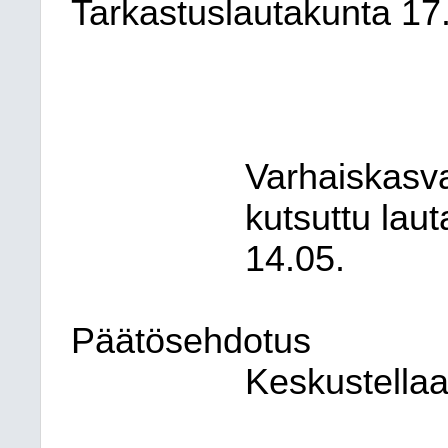
Tarkastuslautakunta
17
Varhaiskasva
kutsuttu lau
14.05.
Päätösehdotus
Keskustellaa